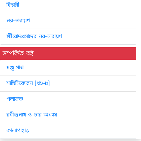
কিন্নরী
নর-নারায়ণ
ক্ষীরোদপ্রসাদের নর-নারায়ণ
সম্পর্কিত বই
মঞ্জু গাথা
শান্তিনিকেতন [খণ্ড-৫]
পলাতক
রবীন্দ্রনাথ ও চার অধ্যায়
কালাপাহাড়