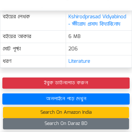
বইয়ের লেখক
Kshirodprasad Vidyabinod
- ক্ষীরোদ প্রসাদ বিদ্যাবিনোদ
বইয়ের আকার
6 MB
মোট পৃষ্ঠা
206
ধরণ
Literature
ইবুক ডাউনলোড করুন
অনলাইনে পড়ে দেখুন
Search On Amazon India
Search On Daraz BD