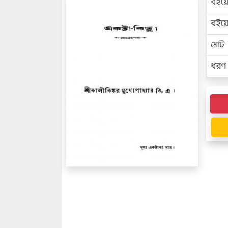
বইয়
বইয
মোট প
ধরণ