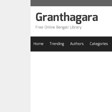
Skip
to
Granthagara
content
Free Online Bengali Library
Home
Trending
Authors
Categories