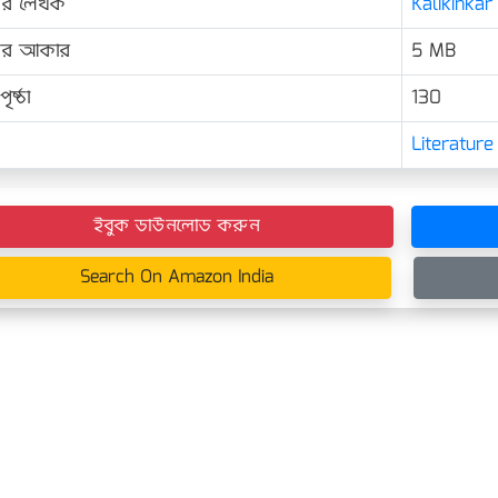
ের লেখক
Kalikinkar
়ের আকার
5 MB
ৃষ্ঠা
130
Literature
ইবুক ডাউনলোড করুন
Search On Amazon India