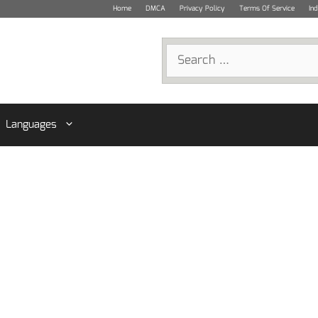
Home
DMCA
Privacy Policy
Terms Of Service
In
Search
for:
Languages