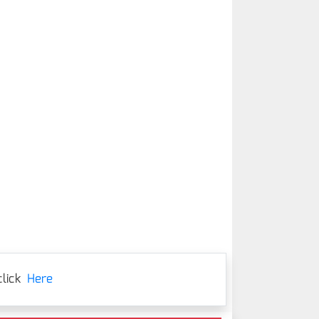
lick
Here