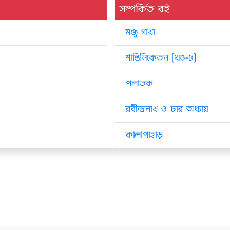
সম্পর্কিত বই
মঞ্জু গাথা
শান্তিনিকেতন [খণ্ড-৫]
পলাতক
রবীন্দ্রনাথ ও চার অধ্যায়
কালাপাহাড়