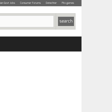
dian Govt Jobs
Consumer Forums
Detechter
Pkv games