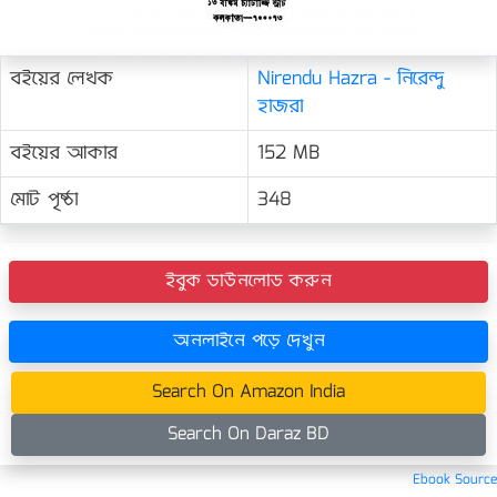
বইয়ের লেখক
Nirendu Hazra - নিরেন্দু
হাজরা
বইয়ের আকার
152 MB
মোট পৃষ্ঠা
348
ইবুক ডাউনলোড করুন
অনলাইনে পড়ে দেখুন
Search On Amazon India
Search On Daraz BD
Ebook Source