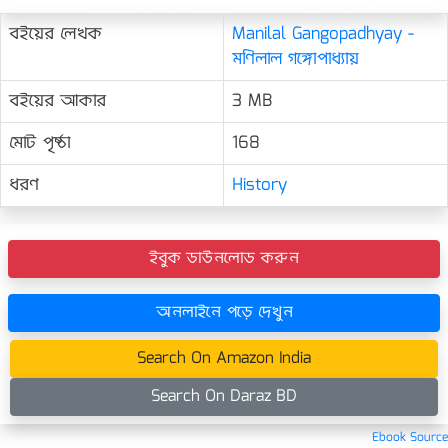
বইয়ের লেখক
Manilal Gangopadhyay -
মণিলাল গঙ্গোপাধ্যায়
বইয়ের আকার
3 MB
মোট পৃষ্ঠা
168
ধরণ
History
ইবুক ডাউনলোড করুন
অনলাইনে পড়ে দেখুন
Search On Amazon India
Search On Daraz BD
Ebook Source