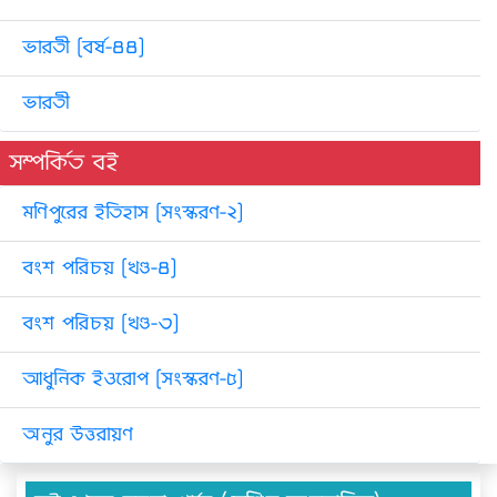
ভারতী [বর্ষ-৪৪]
ভারতী
সম্পর্কিত বই
মণিপুরের ইতিহাস [সংস্করণ-২]
বংশ পরিচয় [খণ্ড-৪]
বংশ পরিচয় [খণ্ড-৩]
আধুনিক ইওরোপ [সংস্করণ-৫]
অনুর উত্তরায়ণ