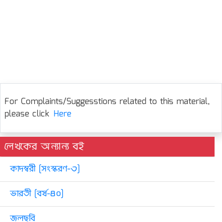
For Complaints/Suggesstions related to this material,
please click
Here
লেখকের অন্যান্য বই
কাদম্বরী [সংস্করণ-৩]
ভারতী [বর্ষ-৪০]
জলছবি