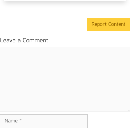
Report Content
Leave a Comment
Comment
Name