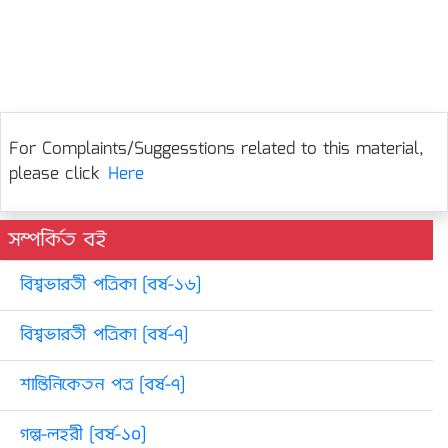
For Complaints/Suggesstions related to this material,
please click
Here
সম্পর্কিত বই
বিশ্বভারতী পত্রিকা [বর্ষ-১৬]
বিশ্বভারতী পত্রিকা [বর্ষ-৭]
শান্তিনিকেতন পত্র [বর্ষ-৭]
গল্প-লহরী [বর্ষ-১০]