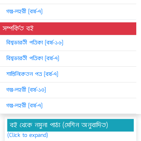
গল্প-লহরী [বর্ষ-৭]
সম্পর্কিত বই
বিশ্বভারতী পত্রিকা [বর্ষ-১৬]
বিশ্বভারতী পত্রিকা [বর্ষ-৭]
শান্তিনিকেতন পত্র [বর্ষ-৭]
গল্প-লহরী [বর্ষ-১০]
গল্প-লহরী [বর্ষ-৭]
বই থেকে নমুনা পাঠ্য (মেশিন অনুবাদিত)
(Click to expand)