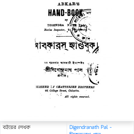
বইয়ের লেখক
Digendranath Pal -