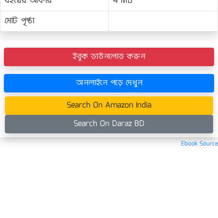
বইয়ের আকার
4 MB
মোট পৃষ্ঠা
ইবুক ডাউনলোড করুন
অনলাইনে পড়ে দেখুন
Search On Amazon India
Search On Daraz BD
Ebook Source