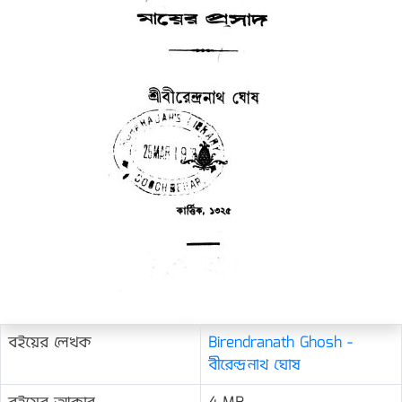
বইয়ের লেখক
Birendranath Ghosh -
বীরেন্দ্রনাথ ঘোষ