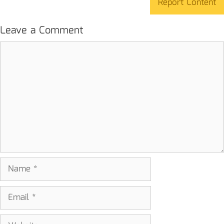
Report Content
Leave a Comment
Comment
Name
Email
Website