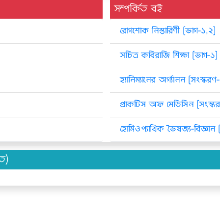
সম্পর্কিত বই
রোগশোক নিস্তারিণী [ভাগ-১,২]
সচিত্র কবিরাজি শিক্ষা [ভাগ-১]
হ্যানিম্যানের অর্গ্যানন [সংস্করণ
প্রাকটিস অফ মেডিসিন [সংস্ক
হোমিওপ্যাথিক ভৈষজ্য-বিজ্ঞান [
িত)