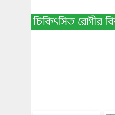
চিকিৎসিত রোগীর বি