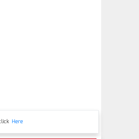
lick
Here