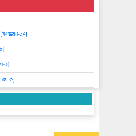
 [সংস্করণ-১৭]
-৫]
রণ-২]
খণ্ড-৩]