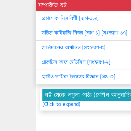
সম্পর্কিত বই
রোগশোক নিস্তারিণী [ভাগ-১,২]
সচিত্র কবিরাজি শিক্ষা [ভাগ-১] [সংস্করণ-১৭]
হ্যানিম্যানের অর্গ্যানন [সংস্করণ-৫]
প্রাকটিস অফ মেডিসিন [সংস্করণ-২]
হোমিওপ্যাথিক ভৈষজ্য-বিজ্ঞান [খণ্ড-৩]
বই থেকে নমুনা পাঠ্য (মেশিন অনুবাদ
(Click to expand)