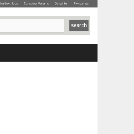
dian Govt Jobs
Consumer Forums
Detechter
Pkv games