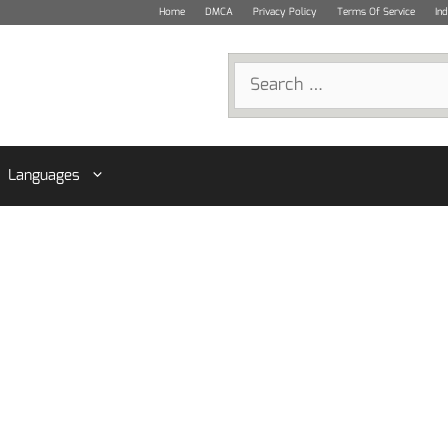
Home
DMCA
Privacy Policy
Terms Of Service
In
Search
for:
Languages