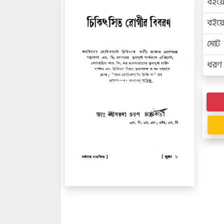
বইয়
বইয
মোট প
ধরণ