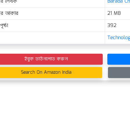
ের লেখক
Barada Cha
়ের আকার
21 MB
ৃষ্ঠা
392
Technolo
ইবুক ডাউনলোড করুন
Search On Amazon India