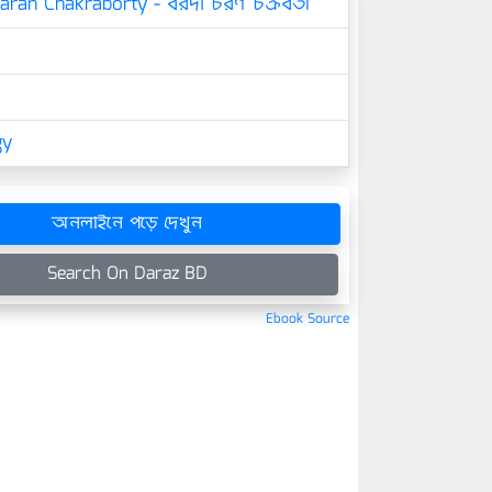
ran Chakraborty - বরদা চরণ চক্রবর্তী
gy
অনলাইনে পড়ে দেখুন
Search On Daraz BD
Ebook Source