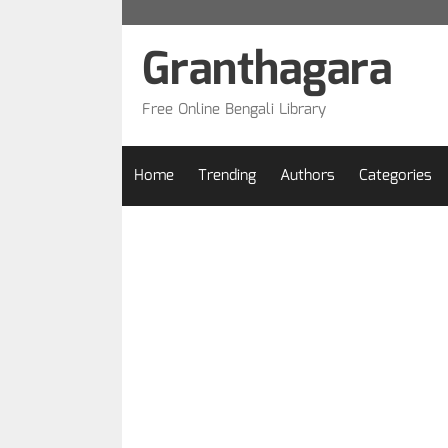
Skip
to
Granthagara
content
Free Online Bengali Library
Home
Trending
Authors
Categories