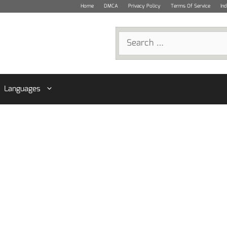
Home
DMCA
Privacy Policy
Terms Of Service
In
Search
for:
Languages