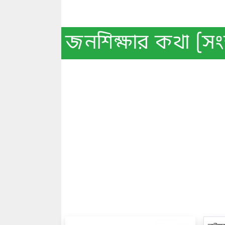
জনশিক্ষার কথা [সং