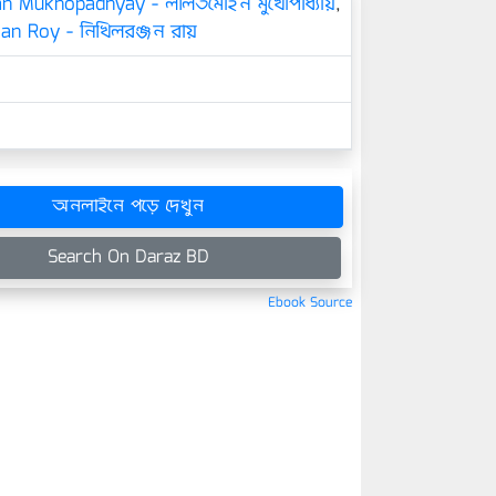
an Mukhopadhyay - ললিতমোহন মুখোপাধ্যায়
,
jan Roy - নিখিলরঞ্জন রায়
অনলাইনে পড়ে দেখুন
Search On Daraz BD
Ebook Source