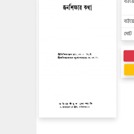
বইয়
বইয
মোট প