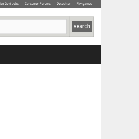
dian Govt Jobs
Consumer Forums
Detechter
Pkv games