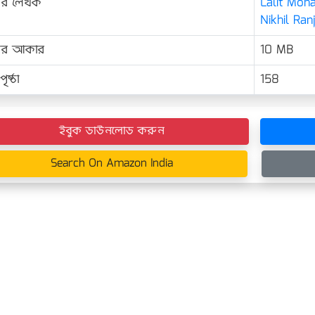
ের লেখক
Lalit Moh
Nikhil Ran
়ের আকার
10 MB
ৃষ্ঠা
158
ইবুক ডাউনলোড করুন
Search On Amazon India