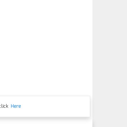
lick
Here