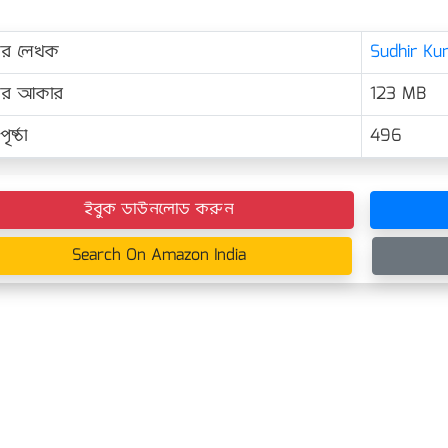
ের লেখক
Sudhir Kum
়ের আকার
123 MB
ৃষ্ঠা
496
ইবুক ডাউনলোড করুন
Search On Amazon India