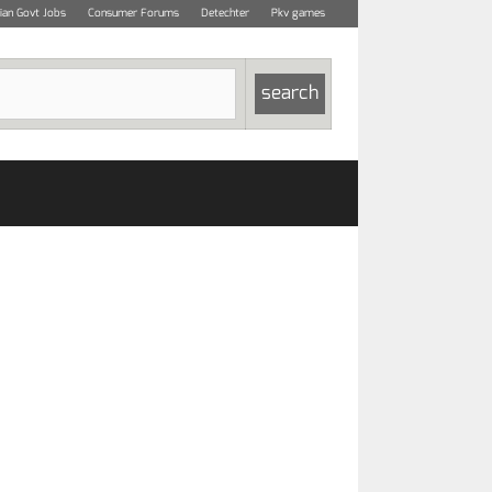
dian Govt Jobs
Consumer Forums
Detechter
Pkv games