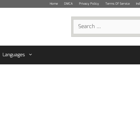
Home
DMCA
Privacy Policy
Terms Of Service
In
Search
for:
Languages