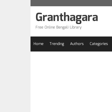
Skip
to
Granthagara
content
Free Online Bengali Library
Home
Trending
Authors
Categories