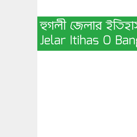
হুগলী জেলার ইতিহাস
Jelar Itihas O Ba