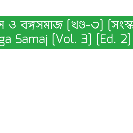
 ও বঙ্গসমাজ [খণ্ড-৩] [সংস্
nga Samaj [Vol. 3] [Ed. 2]