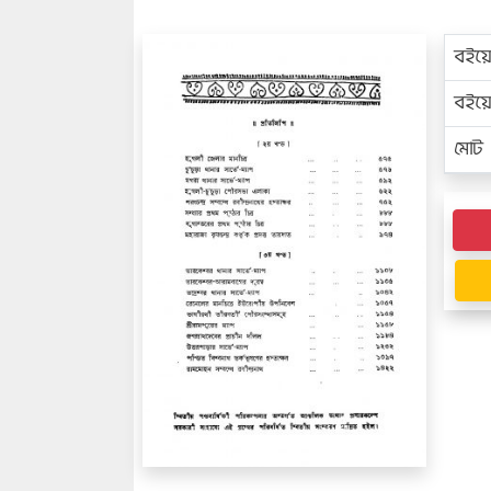
বইয়
বইয
মোট প