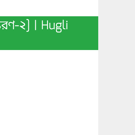
করণ-২] | Hugli