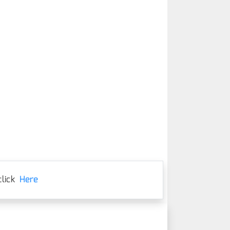
lick
Here