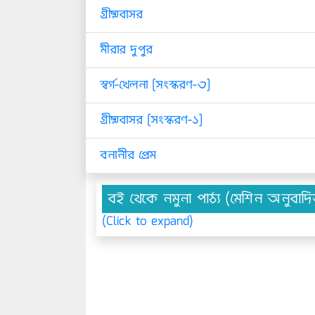
গ্রীষ্মবাসর
মীরার দুপুর
স্বর্গ-খেলনা [সংস্করণ-৩]
গ্রীষ্মবাসর [সংস্করণ-১]
বনানীর প্রেম
বই থেকে নমুনা পাঠ্য (মেশিন অনুবাদ
(Click to expand)