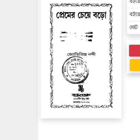
বইয়
বইয
মোট প