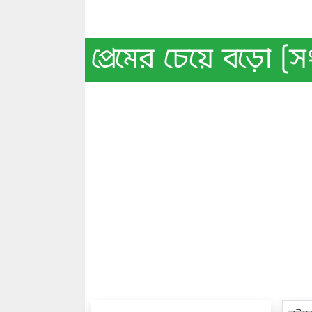
প্রেমের চেয়ে বড়ো [