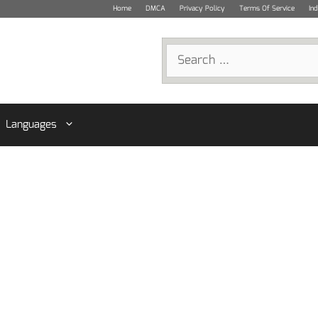
Home
DMCA
Privacy Policy
Terms Of Service
In
Search
for:
Languages