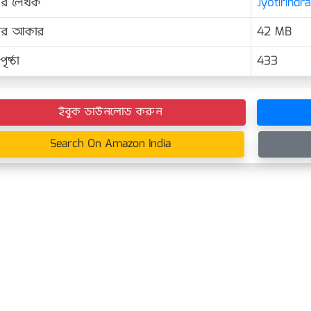
ের লেখক
Jyotirindra 
়ের আকার
42 MB
ৃষ্ঠা
433
ইবুক ডাউনলোড করুন
Search On Amazon India