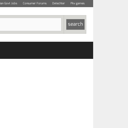
dian Govt Jobs
Consumer Forums
Detechter
Pkv games