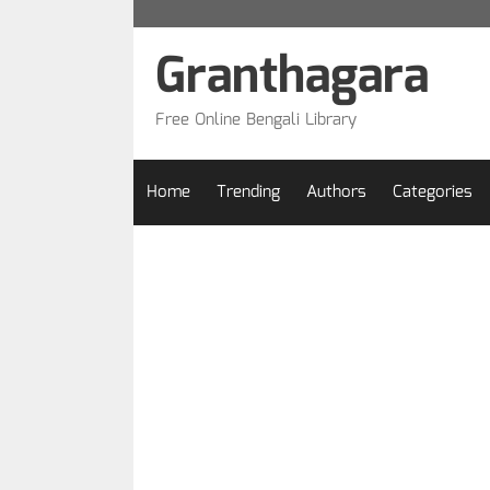
Skip
to
Granthagara
content
Free Online Bengali Library
Home
Trending
Authors
Categories