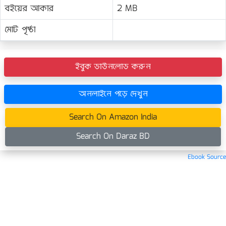
বইয়ের আকার
2 MB
মোট পৃষ্ঠা
ইবুক ডাউনলোড করুন
অনলাইনে পড়ে দেখুন
Search On Amazon India
Search On Daraz BD
Ebook Source