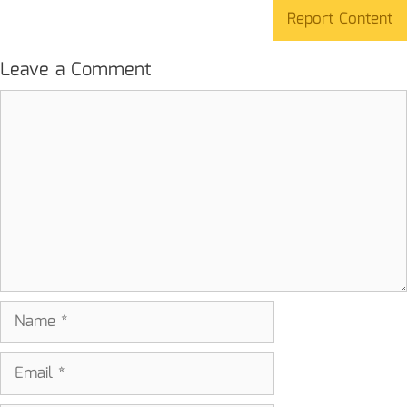
Report Content
Leave a Comment
Comment
Name
Email