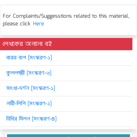
For Complaints/Suggesstions related to this material,
please click
Here
লেখকের অন্যান্য বই
বরের বাপ [সংস্করণ-১]
কুললক্ষ্মী [সংস্করণ-৬]
সাংখ্য-দর্শন [সংস্করণ-১]
নারী-লিপি [সংস্করণ-১]
বিধির মিলন [সংস্করণ-৪]