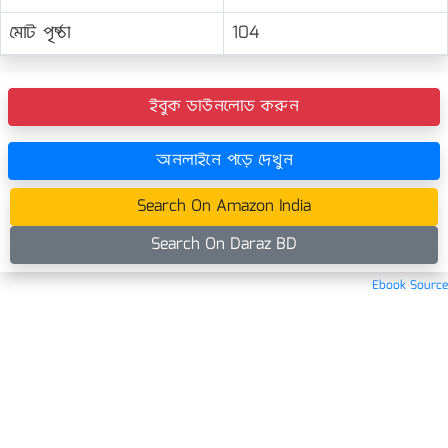
মোট পৃষ্ঠা
104
ইবুক ডাউনলোড করুন
অনলাইনে পড়ে দেখুন
Search On Amazon India
Search On Daraz BD
Ebook Source