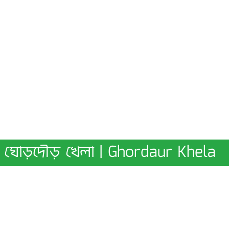
ঘোড়দৌড় খেলা | Ghordaur Khela