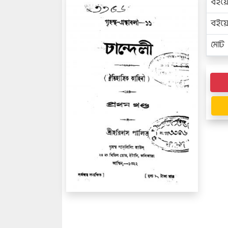
বইয়
বইয
মোট প