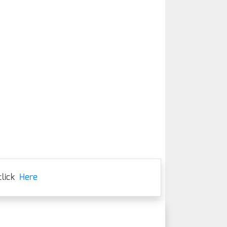
lick
Here