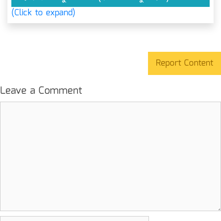
(Click to expand)
Report Content
Leave a Comment
Comment