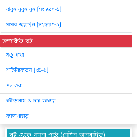
বাবুম বুবুম বুম [সংস্করণ-১]
মামার জন্মদিন [সংস্করণ-১]
সম্পর্কিত বই
মঞ্জু গাথা
শান্তিনিকেতন [খণ্ড-৫]
পলাতক
রবীন্দ্রনাথ ও চার অধ্যায়
কালাপাহাড়
বই থেকে নমুনা পাঠ্য (মেশিন অনুবাদিত)