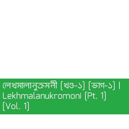
লেখমালানুক্রমনী [খণ্ড-১] [ভাগ-১] |
Lekhmalanukromoni [Pt. 1]
[Vol. 1]