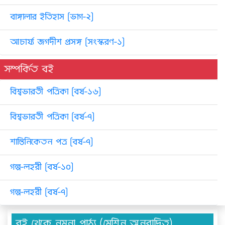
বাঙ্গালার ইতিহাস [ভাগ-২]
আচার্য্য জগদীশ প্রসঙ্গ [সংস্করণ-১]
সম্পর্কিত বই
বিশ্বভারতী পত্রিকা [বর্ষ-১৬]
বিশ্বভারতী পত্রিকা [বর্ষ-৭]
শান্তিনিকেতন পত্র [বর্ষ-৭]
গল্প-লহরী [বর্ষ-১০]
গল্প-লহরী [বর্ষ-৭]
বই থেকে নমুনা পাঠ্য (মেশিন অনুবাদিত)