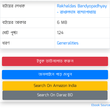
বইয়ের লেখক
Rakhaldas Bandyopadhyay
- রাখালদাস বন্দ্যোপাধ্যায়
বইয়ের আকার
6 MB
মোট পৃষ্ঠা
124
ধরণ
Generalities
ইবুক ডাউনলোড করুন
অনলাইনে পড়ে দেখুন
Search On Amazon India
Search On Daraz BD
Ebook Source