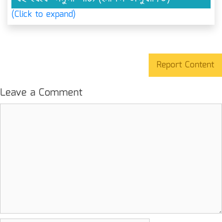
(Click to expand)
Report Content
Leave a Comment
Comment