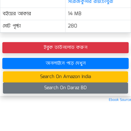
সরোজকুমার রায়চৌধুরী
বইয়ের আকার
14 MB
মোট পৃষ্ঠা
280
ইবুক ডাউনলোড করুন
অনলাইনে পড়ে দেখুন
Search On Amazon India
Search On Daraz BD
Ebook Source