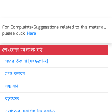
For Complaints/Suggesstions related to this material,
please click
Here
লেখকের অন্যান্য বই
ঘরের ঠিকানা [সংস্করণ-২]
হংস বলাকা
সন্ধ্যারাগ
বহ্ন্যুৎসব
১৩৫২-র সেরা গল্প [সংস্করণ-১]