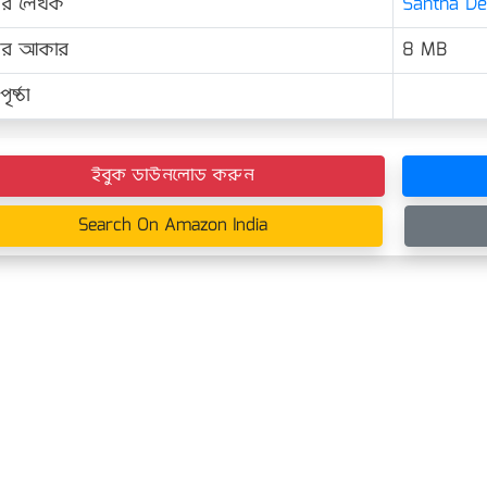
ের লেখক
Santha Devi
়ের আকার
8 MB
ৃষ্ঠা
ইবুক ডাউনলোড করুন
Search On Amazon India