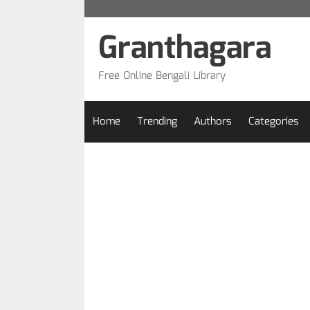
Skip
to
Granthagara
content
Free Online Bengali Library
Home
Trending
Authors
Categories