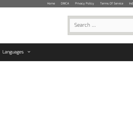
Home
DMCA
Privacy Policy
Terms Of Service
In
Search
for:
Languages