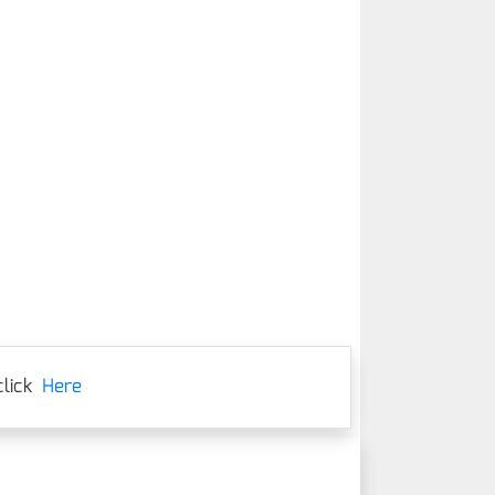
lick
Here