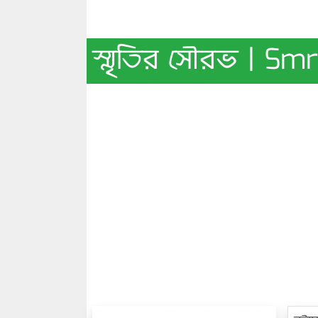
স্মৃতির সৌরভ | Smr