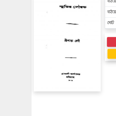
বইয়
বইয
মোট প