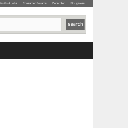
dian Govt Jobs
Consumer Forums
Detechter
Pkv games