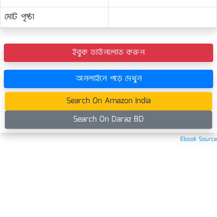
মোট পৃষ্ঠা
ইবুক ডাউনলোড করুন
অনলাইনে পড়ে দেখুন
Search On Amazon India
Search On Daraz BD
Ebook Source