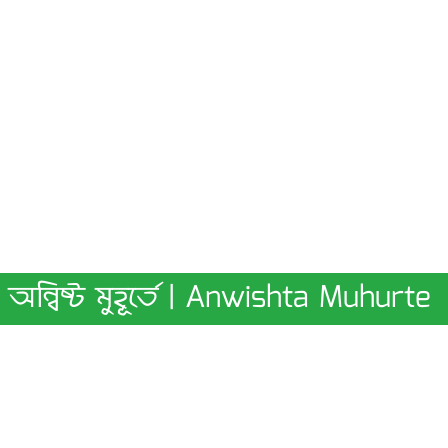
অন্বিষ্ট মুহূর্তে | Anwishta Muhurte