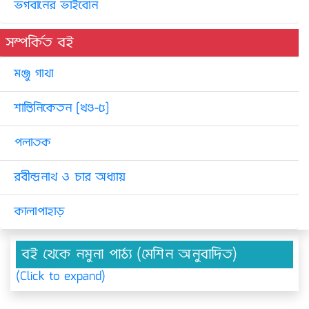
ভগবানের ভাইবোন
সম্পর্কিত বই
মঞ্জু গাথা
শান্তিনিকেতন [খণ্ড-৫]
পলাতক
রবীন্দ্রনাথ ও চার অধ্যায়
কালাপাহাড়
বই থেকে নমুনা পাঠ্য (মেশিন অনুবাদিত)
(Click to expand)