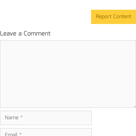
Report Content
Leave a Comment
Comment
Name
Email