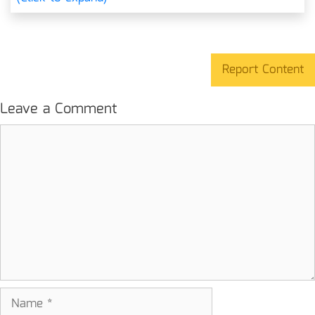
Report Content
Leave a Comment
Comment
Name