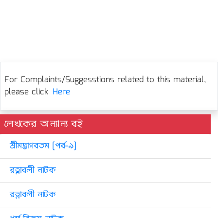
For Complaints/Suggesstions related to this material,
please click
Here
লেখকের অন্যান্য বই
শ্রীমদ্ভাগবতম [পর্ব-৯]
রত্নাবলী নাটক
রত্নাবলী নাটক