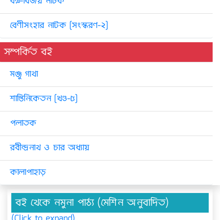
ধর্ম্ম-বিজয় নাটক
বেণীসংহার নাটক [সংস্করণ-২]
সম্পর্কিত বই
মঞ্জু গাথা
শান্তিনিকেতন [খণ্ড-৫]
পলাতক
রবীন্দ্রনাথ ও চার অধ্যায়
কালাপাহাড়
বই থেকে নমুনা পাঠ্য (মেশিন অনুবাদিত)
(Click to expand)