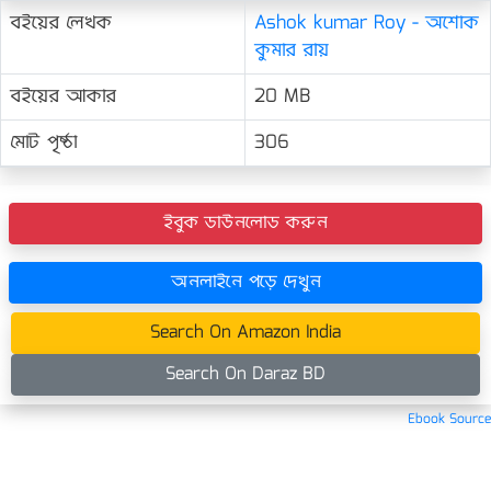
বইয়ের লেখক
Ashok kumar Roy - অশোক
কুমার রায়
বইয়ের আকার
20 MB
মোট পৃষ্ঠা
306
ইবুক ডাউনলোড করুন
অনলাইনে পড়ে দেখুন
Search On Amazon India
Search On Daraz BD
Ebook Source