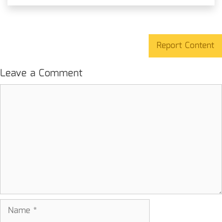
Report Content
Leave a Comment
Comment
Name