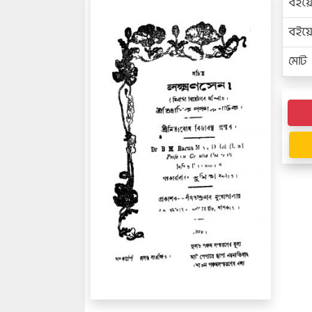
বইয়
বইয
মোট প