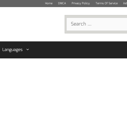
Home
DMCA
Privacy Policy
Terms Of Service
In
Search
for:
Languages