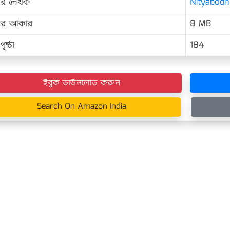
ের লেখক
Nityabodh B
়ের আকার
8 MB
ৃষ্ঠা
184
ইবুক ডাউনলোড করুন
Search On Amazon India