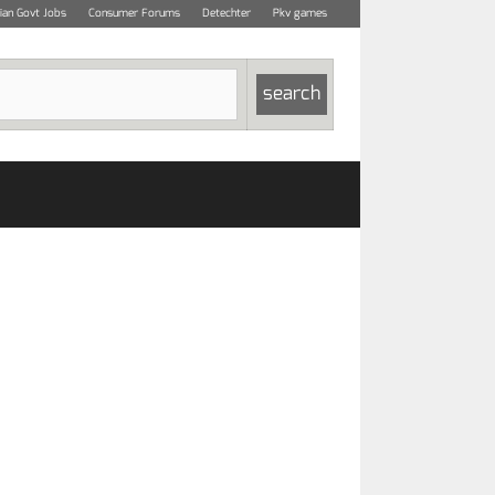
dian Govt Jobs
Consumer Forums
Detechter
Pkv games