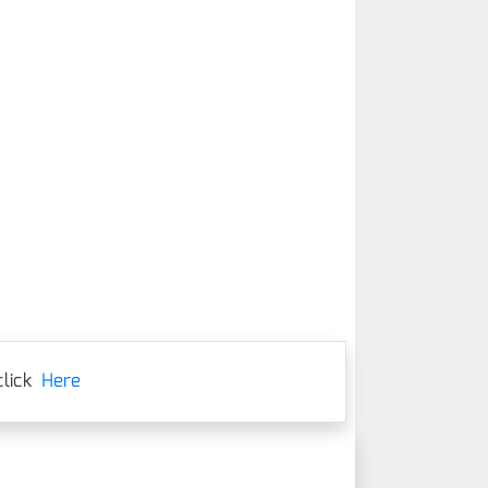
lick
Here