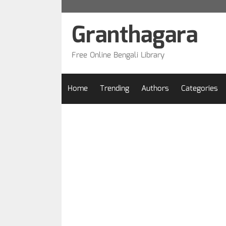
Skip
to
Granthagara
content
Free Online Bengali Library
Home
Trending
Authors
Categories