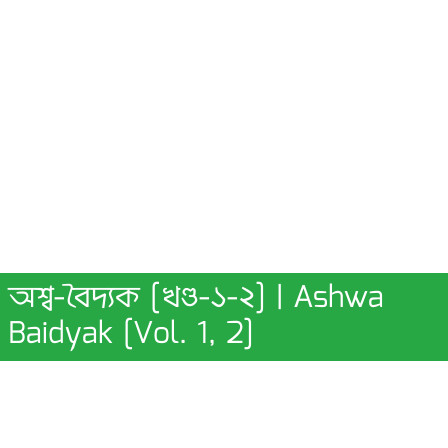
অশ্ব-বৈদ্যক [খণ্ড-১-২] | Ashwa
Baidyak [Vol. 1, 2]