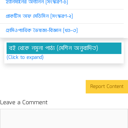
হ্যানিম্যানের অর্গ্যানন [সংস্করণ-৫]
প্রাকটিস অফ মেডিসিন [সংস্করণ-২]
হোমিওপ্যাথিক ভৈষজ্য-বিজ্ঞান [খণ্ড-৩]
বই থেকে নমুনা পাঠ্য (মেশিন অনুবাদিত)
(Click to expand)
Report Content
Leave a Comment
Comment