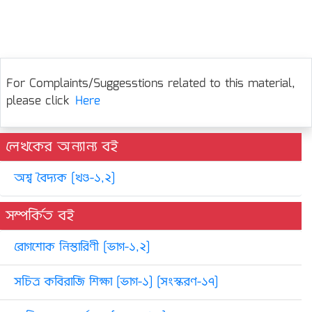
For Complaints/Suggesstions related to this material,
please click
Here
লেখকের অন্যান্য বই
অশ্ব বৈদ্যক [খণ্ড-১,২]
সম্পর্কিত বই
রোগশোক নিস্তারিণী [ভাগ-১,২]
সচিত্র কবিরাজি শিক্ষা [ভাগ-১] [সংস্করণ-১৭]