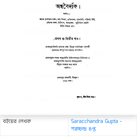
বইয়ের লেখক
Saracchandra Gupta -
শরচ্চন্দ্র গুপ্ত