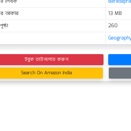
ের লেখক
Baradapras
়ের আকার
13 MB
ৃষ্ঠা
260
Geograph
ইবুক ডাউনলোড করুন
Search On Amazon India