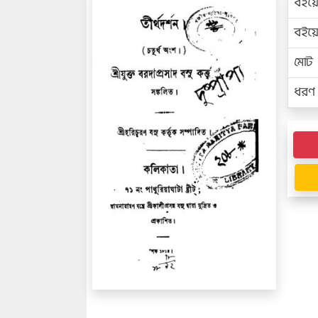
বইয়
বইয
মোট প
ধরণ