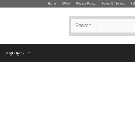
Home
DMCA
Privacy Policy
Terms Of Service
In
Search
for:
Languages