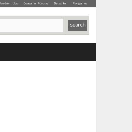
dian Govt Jobs
Consumer Forums
Detechter
Pkv games