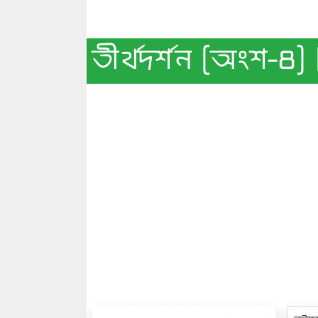
তীর্থদর্শন [অংশ-৪]