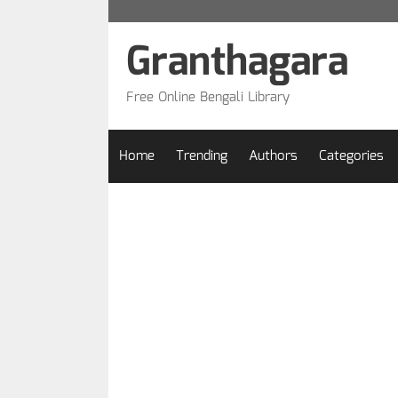
Skip
to
Granthagara
content
Free Online Bengali Library
Home
Trending
Authors
Categories