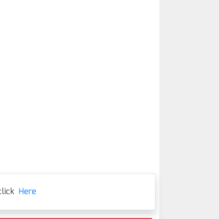
lick
Here