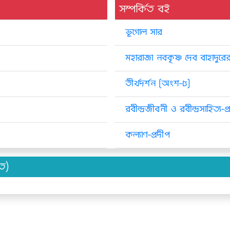
সম্পর্কিত বই
ভূগোল সার
মহারাজা নবকৃষ্ণ দেব বাহাদু
তীর্থদর্শন [অংশ-৫]
রবীন্দ্রজীবনী ও রবীন্দ্রসাহিত্য-
কল্যাণ-প্রদীপ
িত)