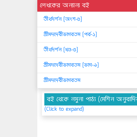
লেখকের অন্যান্য বই
তীর্থদর্শন [অংশ-৫]
শ্রীমদদেবীভাগবতম [পর্ব-১]
তীর্থদর্শন [খণ্ড-৫]
শ্রীমদদেবীভাগবতম [ভাগ-৯]
শ্রীমদদেবীভাগবতম
বই থেকে নমুনা পাঠ্য (মেশিন অনুবাদ
(Click to expand)