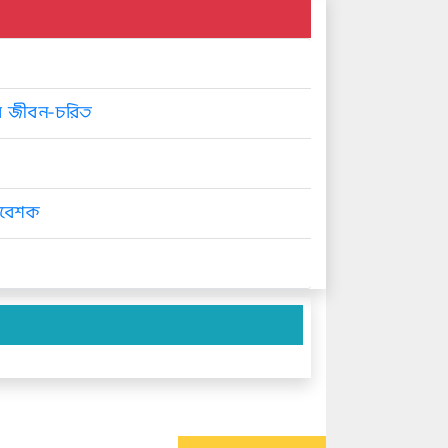
রের জীবন-চরিত
প্রবেশক