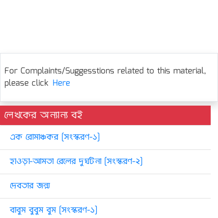
For Complaints/Suggesstions related to this material,
please click
Here
লেখকের অন্যান্য বই
এক রোমাঞ্চকর [সংস্করণ-১]
হাওড়া-আমতা রেলের দুর্ঘটনা [সংস্করণ-২]
দেবতার জন্ম
বাবুম বুবুম বুম [সংস্করণ-১]