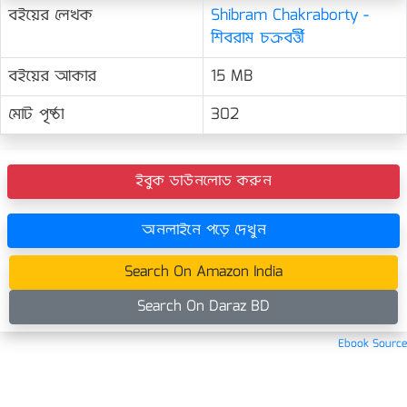
বইয়ের লেখক
Shibram Chakraborty -
শিবরাম চক্রবর্ত্তী
বইয়ের আকার
15 MB
মোট পৃষ্ঠা
302
ইবুক ডাউনলোড করুন
অনলাইনে পড়ে দেখুন
Search On Amazon India
Search On Daraz BD
Ebook Source