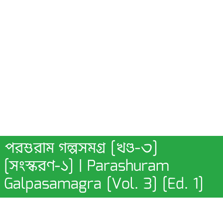
পরশুরাম গল্পসমগ্র [খণ্ড-৩]
[সংস্করণ-১] | Parashuram
Galpasamagra [Vol. 3] [Ed. 1]