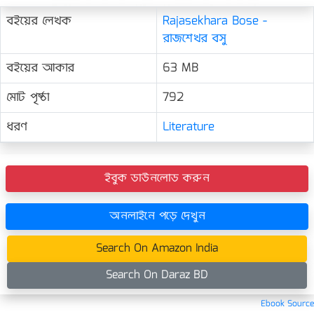
বইয়ের লেখক
Rajasekhara Bose -
রাজশেখর বসু
বইয়ের আকার
63 MB
মোট পৃষ্ঠা
792
ধরণ
Literature
ইবুক ডাউনলোড করুন
অনলাইনে পড়ে দেখুন
Search On Amazon India
Search On Daraz BD
Ebook Source