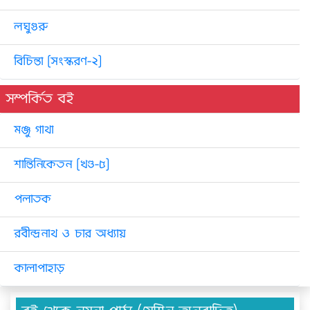
লঘুগুরু
বিচিন্তা [সংস্করণ-২]
সম্পর্কিত বই
মঞ্জু গাথা
শান্তিনিকেতন [খণ্ড-৫]
পলাতক
রবীন্দ্রনাথ ও চার অধ্যায়
কালাপাহাড়