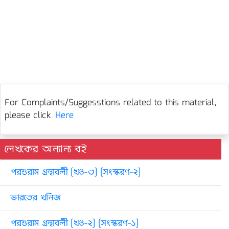
For Complaints/Suggesstions related to this material,
please click
Here
লেখকের অন্যান্য বই
পরশুরাম গ্রন্থাবলী [খণ্ড-৩] [সংস্করণ-২]
ভারতের খনিজ
পরশুরাম গ্রন্থাবলী [খণ্ড-২] [সংস্করণ-১]