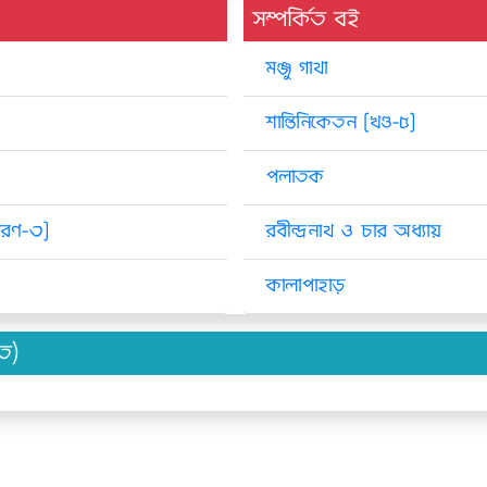
সম্পর্কিত বই
মঞ্জু গাথা
শান্তিনিকেতন [খণ্ড-৫]
পলাতক
করণ-৩]
রবীন্দ্রনাথ ও চার অধ্যায়
কালাপাহাড়
িত)