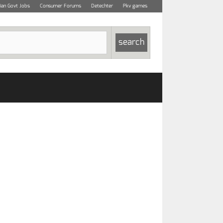
dian Govt Jobs
Consumer Forums
Detechter
Pkv games