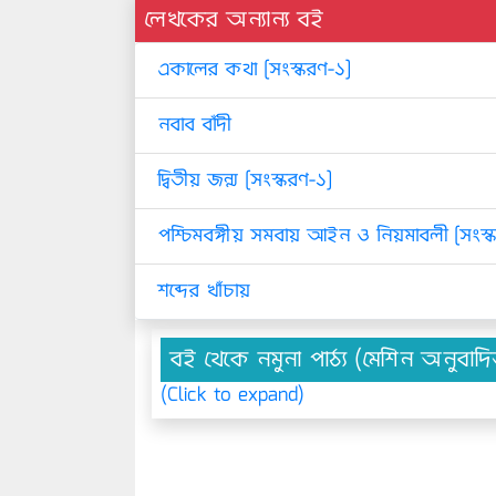
লেখকের অন্যান্য বই
একালের কথা [সংস্করণ-১]
নবাব বাঁদী
দ্বিতীয় জন্ম [সংস্করণ-১]
পশ্চিমবঙ্গীয় সমবায় আইন ও নিয়মাবলী [সংস্
শব্দের খাঁচায়
বই থেকে নমুনা পাঠ্য (মেশিন অনুবাদ
(Click to expand)