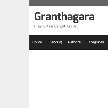
Skip
to
Granthagara
content
Free Online Bengali Library
Home
Trending
Authors
Categories