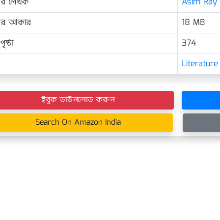
ের লেখক
Asim Ray 
়ের আকার
18 MB
ৃষ্ঠা
374
Literature
ইবুক ডাউনলোড করুন
Search On Amazon India