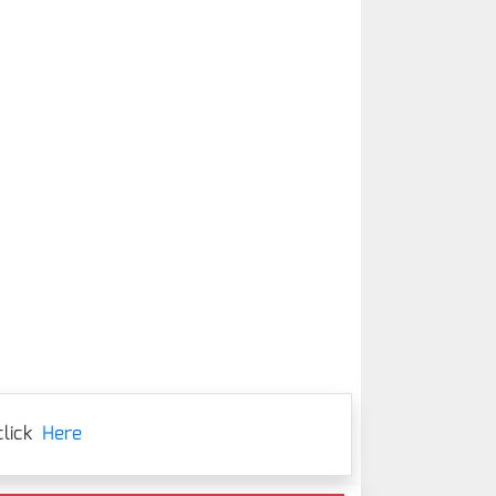
lick
Here