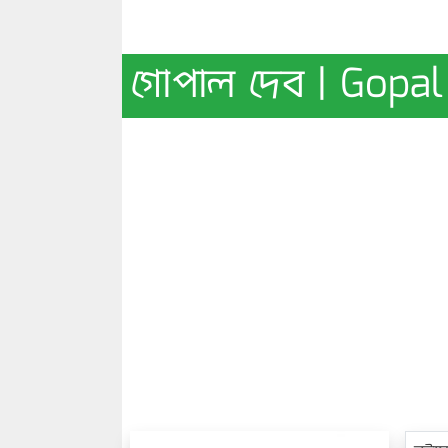
গোপাল দেব | Gopa