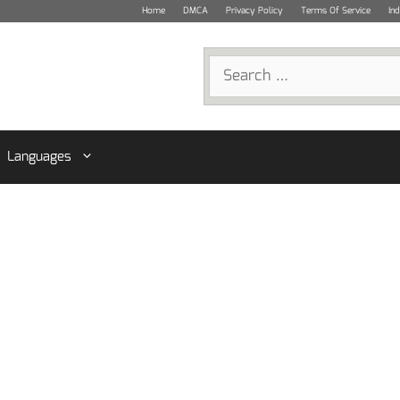
Home
DMCA
Privacy Policy
Terms Of Service
In
Search
for:
Languages