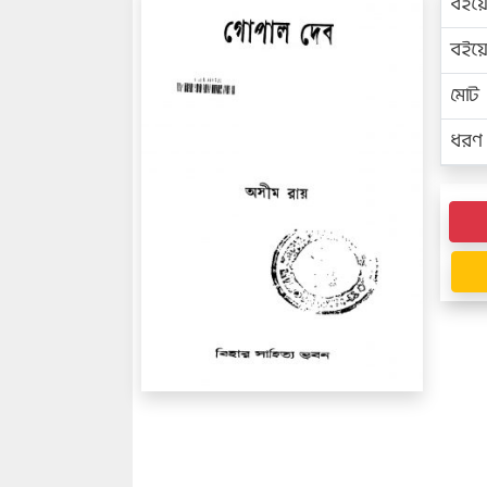
বইয়
বইয
মোট প
ধরণ