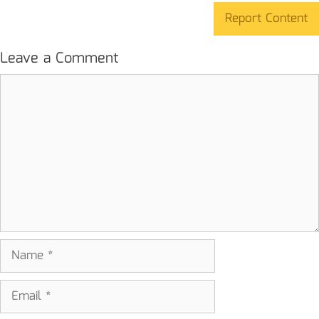
Report Content
Leave a Comment
Comment
Name
Email