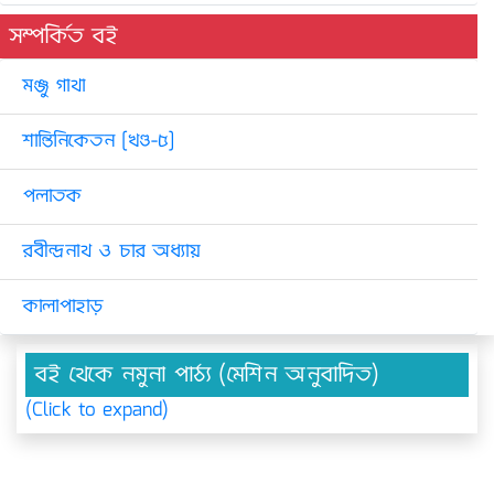
সম্পর্কিত বই
মঞ্জু গাথা
শান্তিনিকেতন [খণ্ড-৫]
পলাতক
রবীন্দ্রনাথ ও চার অধ্যায়
কালাপাহাড়
বই থেকে নমুনা পাঠ্য (মেশিন অনুবাদিত)
(Click to expand)