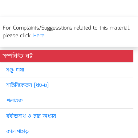
For Complaints/Suggesstions related to this material,
please click
Here
সম্পর্কিত বই
মঞ্জু গাথা
শান্তিনিকেতন [খণ্ড-৫]
পলাতক
রবীন্দ্রনাথ ও চার অধ্যায়
কালাপাহাড়