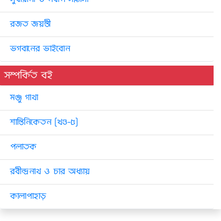
রজত জয়ন্তী
ভগবানের ভাইবোন
সম্পর্কিত বই
মঞ্জু গাথা
শান্তিনিকেতন [খণ্ড-৫]
পলাতক
রবীন্দ্রনাথ ও চার অধ্যায়
কালাপাহাড়