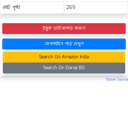
মোট পৃষ্ঠা
269
ইবুক ডাউনলোড করুন
অনলাইনে পড়ে দেখুন
Search On Amazon India
Search On Daraz BD
Ebook Source