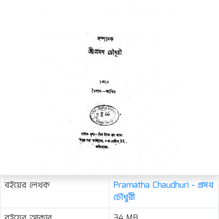
বইয়ের লেখক
Pramatha Chaudhuri - প্রমথ
চৌধুরী
বইয়ের আকার
34 MB