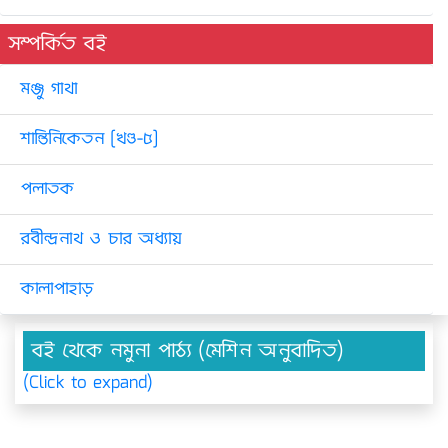
সম্পর্কিত বই
মঞ্জু গাথা
শান্তিনিকেতন [খণ্ড-৫]
পলাতক
রবীন্দ্রনাথ ও চার অধ্যায়
কালাপাহাড়
বই থেকে নমুনা পাঠ্য (মেশিন অনুবাদিত)
(Click to expand)