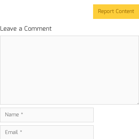
Report Content
Leave a Comment
Comment
Name
Email