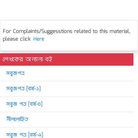
For Complaints/Suggesstions related to this material,
please click
Here
লেখকের অন্যান্য বই
সবুজপত্র
সবুজপত্র [বর্ষ-১]
সবুজ পত্র [বর্ষ-৫]
নীললোহিত
সবুজ পত্র [বর্ষ-৯]