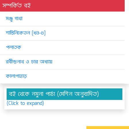
সম্পর্কিত বই
মঞ্জু গাথা
শান্তিনিকেতন [খণ্ড-৫]
পলাতক
রবীন্দ্রনাথ ও চার অধ্যায়
কালাপাহাড়
বই থেকে নমুনা পাঠ্য (মেশিন অনুবাদিত)
(Click to expand)