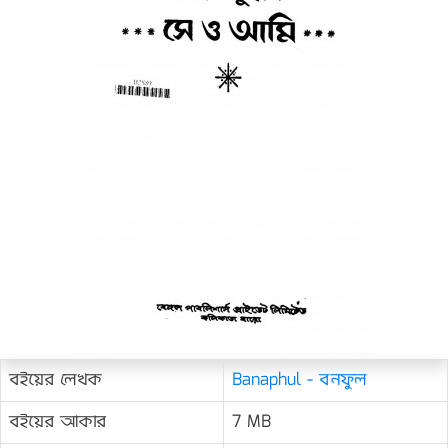
বইয়ের লেখক
Banaphul - বনফুল
বইয়ের আকার
7 MB