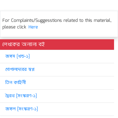
For Complaints/Suggesstions related to this material,
please click
Here
লেখকের অন্যান্য বই
জঙ্গম [খন্ড-১]
গোপালদেবের স্বপ্ন
তিন কাহিনী
দ্বৈরথ [সংস্করণ-১]
জঙ্গল [সংস্করণ-১]