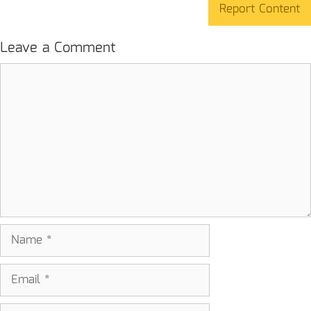
Report Content
Leave a Comment
Comment
Name
Email