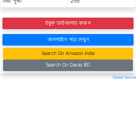
মোট পৃষ্ঠা
256
ইবুক ডাউনলোড করুন
অনলাইনে পড়ে দেখুন
Search On Amazon India
Search On Daraz BD
Ebook Source