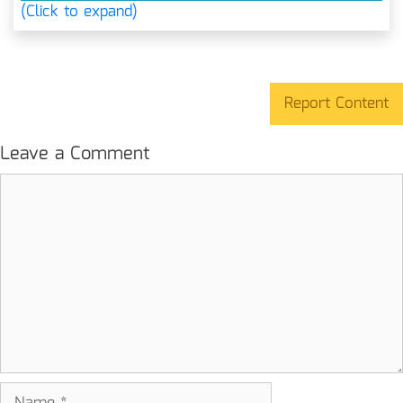
(Click to expand)
Report Content
Leave a Comment
Comment
Name