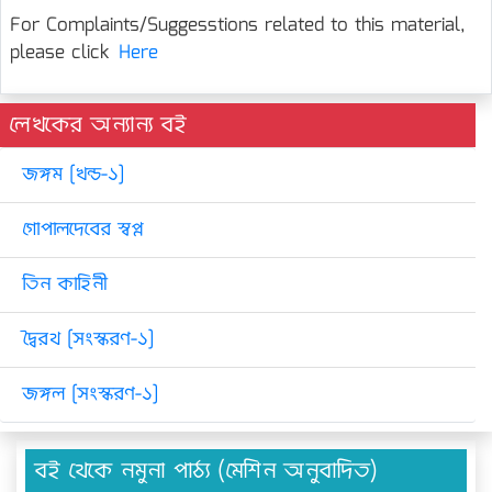
For Complaints/Suggesstions related to this material,
please click
Here
লেখকের অন্যান্য বই
জঙ্গম [খন্ড-১]
গোপালদেবের স্বপ্ন
তিন কাহিনী
দ্বৈরথ [সংস্করণ-১]
জঙ্গল [সংস্করণ-১]
বই থেকে নমুনা পাঠ্য (মেশিন অনুবাদিত)