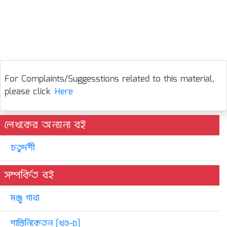
For Complaints/Suggesstions related to this material,
please click
Here
লেখকের অন্যান্য বই
চতুর্দশী
সম্পর্কিত বই
মঞ্জু গাথা
শান্তিনিকেতন [খণ্ড-৫]