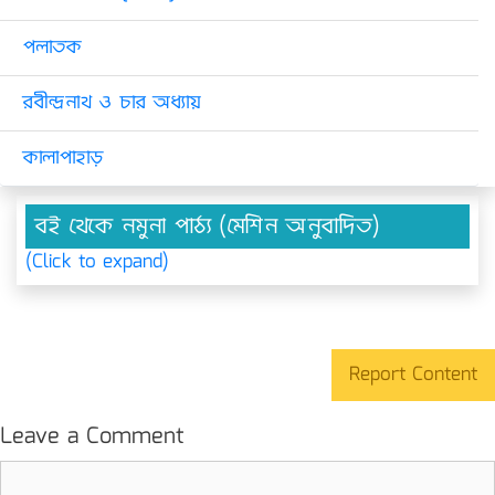
পলাতক
রবীন্দ্রনাথ ও চার অধ্যায়
কালাপাহাড়
বই থেকে নমুনা পাঠ্য (মেশিন অনুবাদিত)
(Click to expand)
Report Content
Leave a Comment
Comment