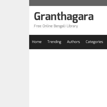
Skip
to
Granthagara
content
Free Online Bengali Library
Home
Trending
Authors
Categories