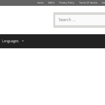
Home
DMCA
Privacy Policy
Terms Of Service
In
Search
for:
Languages