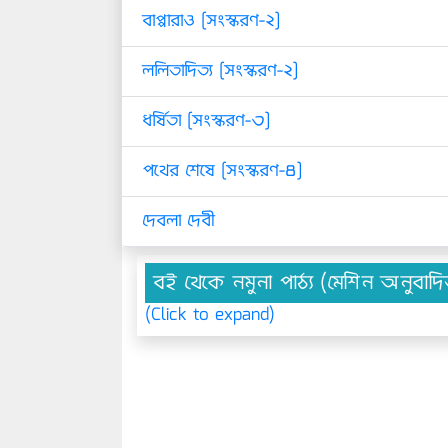
বাপ্পারাও [সংস্করণ-২]
ললিতাদিত্য [সংস্করণ-২]
ধর্ষিতা [সংস্করণ-৩]
পথের শেষে [সংস্করণ-৪]
দেবলা দেবী
বই থেকে নমুনা পাঠ্য (মেশিন অনুবাদ
(Click to expand)