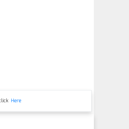
lick
Here