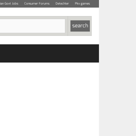
dian Govt Jobs
Consumer Forums
Detechter
Pkv games