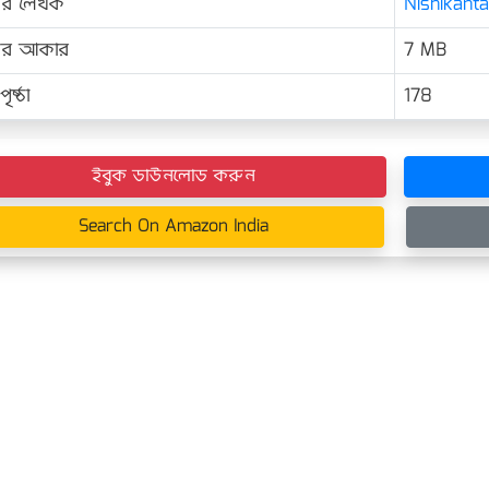
ের লেখক
Nishikanta
়ের আকার
7 MB
ৃষ্ঠা
178
ইবুক ডাউনলোড করুন
Search On Amazon India