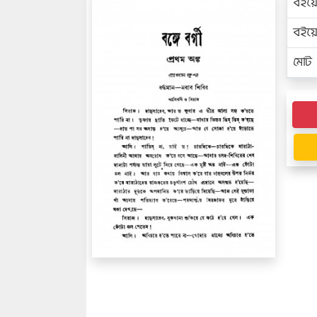
বইয়
বইয
মোট প