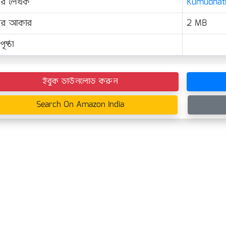
ের লেখক
Kumudnath 
়ের আকার
2 MB
ৃষ্ঠা
ইবুক ডাউনলোড করুন
Search On Amazon India