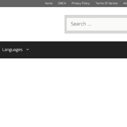
Home
DMCA
Privacy Policy
Terms Of Service
In
Search
for:
Languages