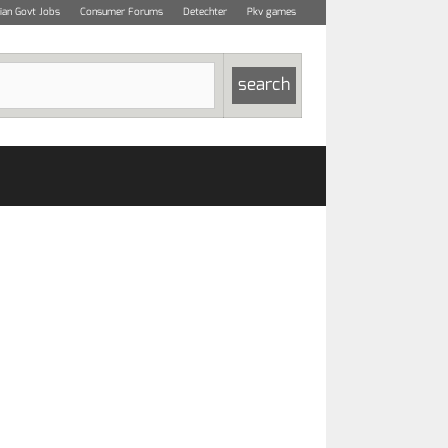
dian Govt Jobs
Consumer Forums
Detechter
Pkv games