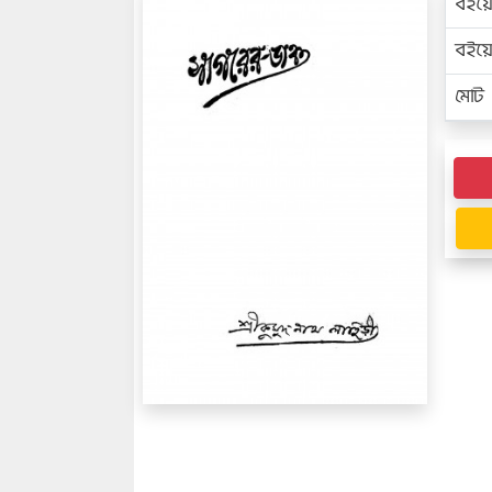
বইয়
বইয
মোট প