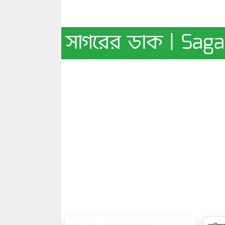
সাগরের ডাক | Sag