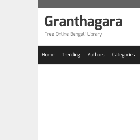
Skip
to
Granthagara
content
Free Online Bengali Library
Home
Trending
Authors
Categories