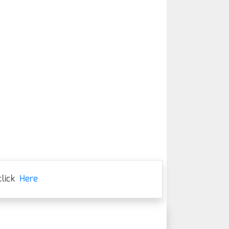
lick
Here