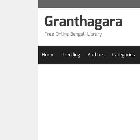
Skip
to
Granthagara
content
Free Online Bengali Library
Home
Trending
Authors
Categories