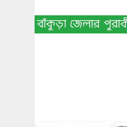
বাঁকুড়া জেলার পুরাক