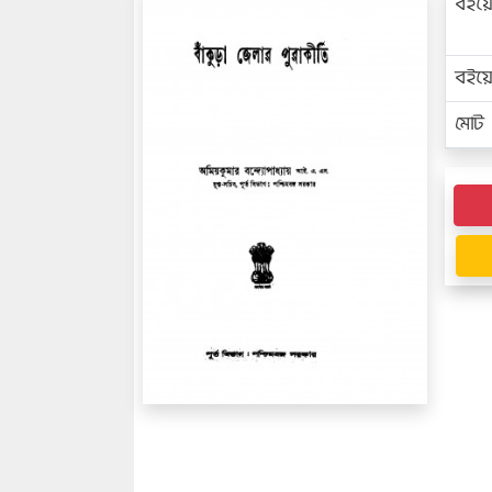
বইয়
বইয
মোট প