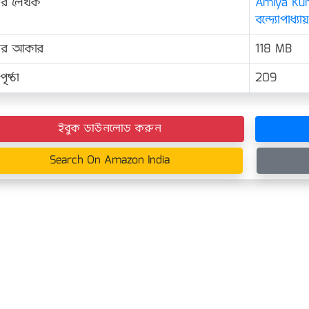
ের লেখক
Amiya Ku
বন্দ্যোপাধ্যায়
়ের আকার
118 MB
ৃষ্ঠা
209
ইবুক ডাউনলোড করুন
Search On Amazon India