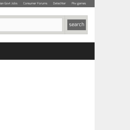
dian Govt Jobs
Consumer Forums
Detechter
Pkv games