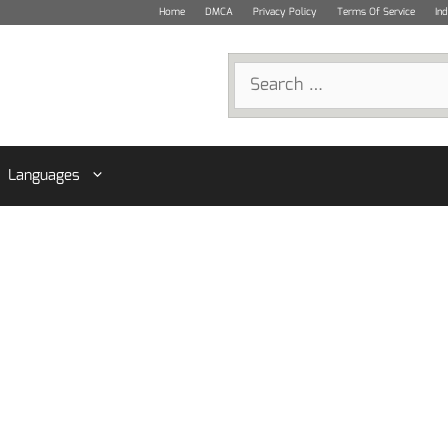
Home
DMCA
Privacy Policy
Terms Of Service
In
Search
for:
Languages