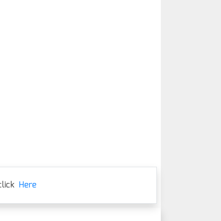
lick
Here