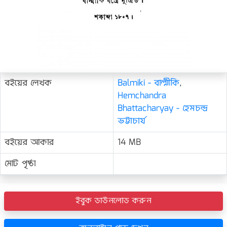
বইয়ের লেখক
Balmiki - বাল্মীকি
,
Hemchandra
Bhattacharyay - হেমচন্দ্র
ভট্টাচার্য
বইয়ের আকার
14 MB
মোট পৃষ্ঠা
ইবুক ডাউনলোড করুন