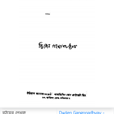
বইয়ের লেখক
Dwijen Gangopadhyay -