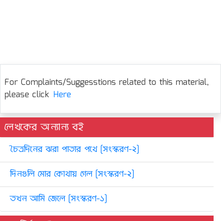
For Complaints/Suggesstions related to this material,
please click
Here
লেখকের অন্যান্য বই
চৈত্রদিনের ঝরা পাতার পথে [সংস্করণ-২]
দিনগুলি মোর কোথায় গেল [সংস্করণ-২]
তখন আমি জেলে [সংস্করণ-১]