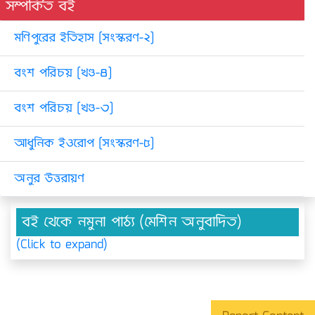
সম্পর্কিত বই
মণিপুরের ইতিহাস [সংস্করণ-২]
বংশ পরিচয় [খণ্ড-৪]
বংশ পরিচয় [খণ্ড-৩]
আধুনিক ইওরোপ [সংস্করণ-৫]
অনুর উত্তরায়ণ
বই থেকে নমুনা পাঠ্য (মেশিন অনুবাদিত)
(Click to expand)