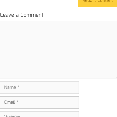
Report Content
Leave a Comment
Comment
Name
Email
Website