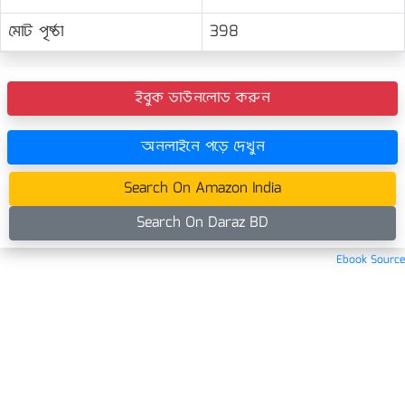
মোট পৃষ্ঠা
398
ইবুক ডাউনলোড করুন
অনলাইনে পড়ে দেখুন
Search On Amazon India
Search On Daraz BD
Ebook Source