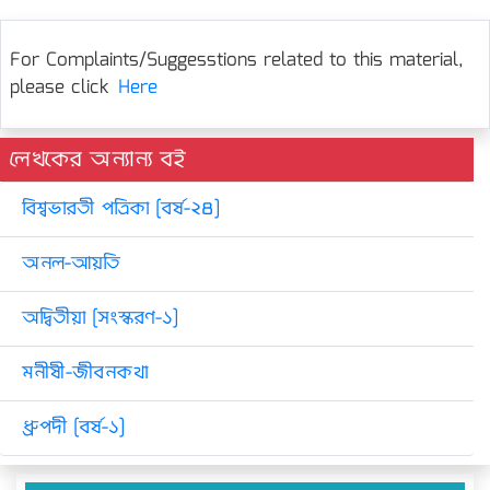
For Complaints/Suggesstions related to this material,
please click
Here
লেখকের অন্যান্য বই
বিশ্বভারতী পত্রিকা [বর্ষ-২৪]
অনল-আয়তি
অদ্বিতীয়া [সংস্করণ-১]
মনীষী-জীবনকথা
ধ্রুপদী [বর্ষ-১]