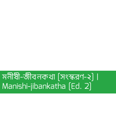
মনীষী-জীবনকথা [সংস্করণ-২] |
Manishi-jibankatha [Ed. 2]