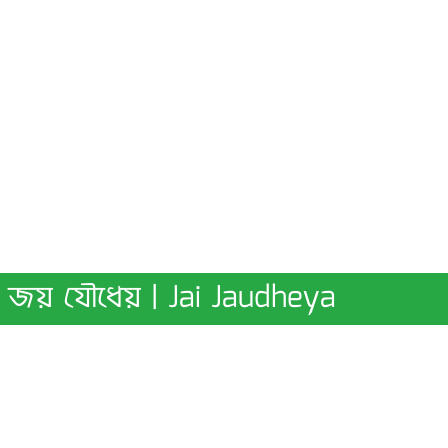
জয় যৌধেয় | Jai Jaudheya