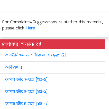
For Complaints/Suggesstions related to this material,
please click
Here
লেখকের অন্যান্য বই
কমিউনিজম ও ভাবীকাল [সংস্করণ-2]
অগ্নিস্বাক্ষর
আমার জীবন-যাত্রা [খণ্ড-৫]
আমার জীবন-যাত্রা [খণ্ড-১]
আমার জীবন-যাত্রা [খণ্ড-৩]