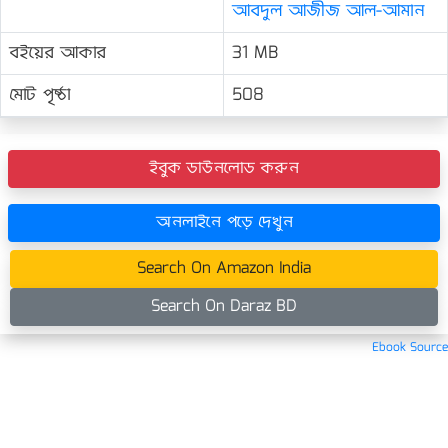
আবদুল আজীজ আল-আমান
বইয়ের আকার
31 MB
মোট পৃষ্ঠা
508
ইবুক ডাউনলোড করুন
অনলাইনে পড়ে দেখুন
Search On Amazon India
Search On Daraz BD
Ebook Source