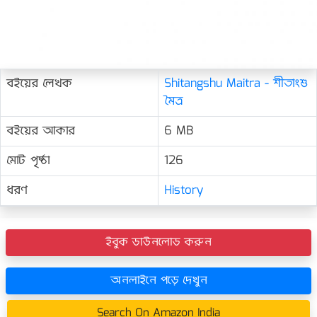
বইয়ের লেখক
Shitangshu Maitra - শীতাংশু
মৈত্র
বইয়ের আকার
6 MB
মোট পৃষ্ঠা
126
ধরণ
History
ইবুক ডাউনলোড করুন
অনলাইনে পড়ে দেখুন
Search On Amazon India