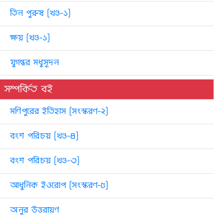
তিন পুরুষ [খণ্ড-১]
ক্ষয় [খণ্ড-১]
যুগন্ধর মধুসূদন
সম্পর্কিত বই
মণিপুরের ইতিহাস [সংস্করণ-২]
বংশ পরিচয় [খণ্ড-৪]
বংশ পরিচয় [খণ্ড-৩]
আধুনিক ইওরোপ [সংস্করণ-৫]
অনুর উত্তরায়ণ