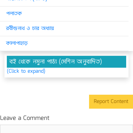
পলাতক
রবীন্দ্রনাথ ও চার অধ্যায়
কালাপাহাড়
বই থেকে নমুনা পাঠ্য (মেশিন অনুবাদিত)
(Click to expand)
Report Content
Leave a Comment
Comment