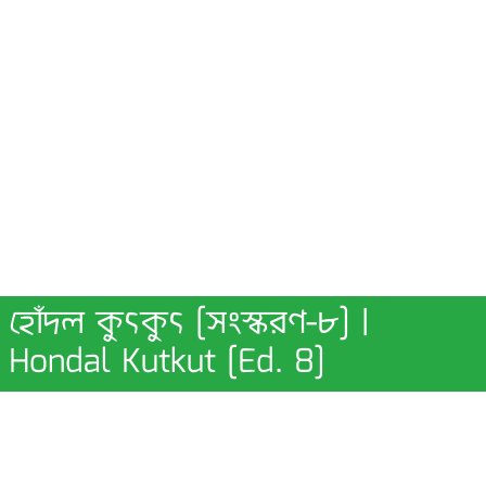
হোঁদল কুৎকুৎ [সংস্করণ-৮] |
Hondal Kutkut [Ed. 8]