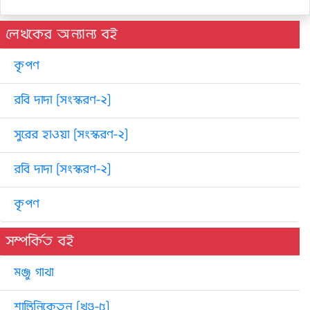
লেখকের অন্যান্য বই
কৃপণ
রবি দাদা [সংস্করণ-২]
সুরের হাওয়া [সংস্করণ-২]
রবি দাদা [সংস্করণ-২]
কৃপণ
সম্পর্কিত বই
মঞ্জু গাথা
শান্তিনিকেতন [খণ্ড-৫]