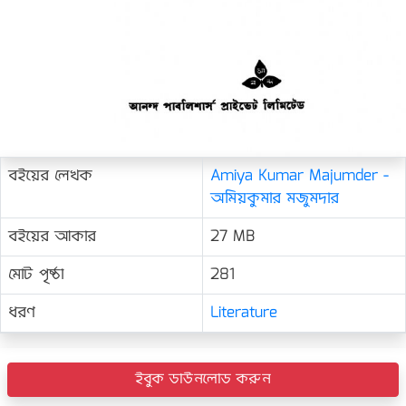
বইয়ের লেখক
Amiya Kumar Majumder -
অমিয়কুমার মজুমদার
বইয়ের আকার
27 MB
মোট পৃষ্ঠা
281
ধরণ
Literature
ইবুক ডাউনলোড করুন