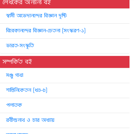
লেখকের অন্যান্য বই
স্বামী অভেদানন্দের বিজ্ঞান দৃষ্টি
বিবেকানন্দের বিজ্ঞান-চেতনা [সংস্করণ-১]
ভারত-সংস্কৃতি
সম্পর্কিত বই
মঞ্জু গাথা
শান্তিনিকেতন [খণ্ড-৫]
পলাতক
রবীন্দ্রনাথ ও চার অধ্যায়