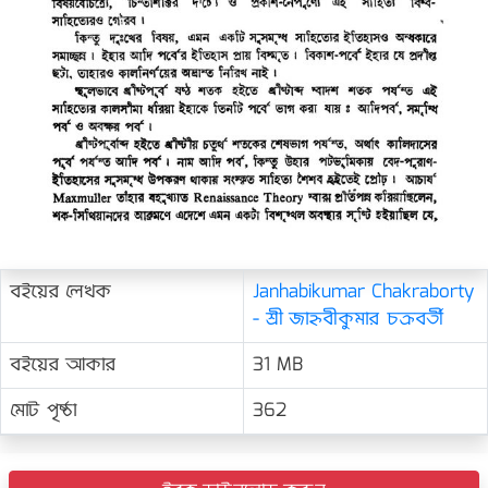
বইয়ের লেখক
Janhabikumar Chakraborty
- শ্রী জাহ্নবীকুমার চক্রবর্তী
বইয়ের আকার
31 MB
মোট পৃষ্ঠা
362