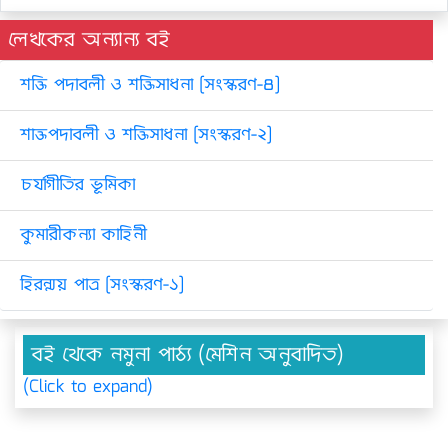
লেখকের অন্যান্য বই
শক্তি পদাবলী ও শক্তিসাধনা [সংস্করণ-৪]
শাক্তপদাবলী ও শক্তিসাধনা [সংস্করণ-২]
চর্যাগীতির ভূমিকা
কুমারীকন্যা কাহিনী
হিরন্ময় পাত্র [সংস্করণ-১]
বই থেকে নমুনা পাঠ্য (মেশিন অনুবাদিত)
(Click to expand)