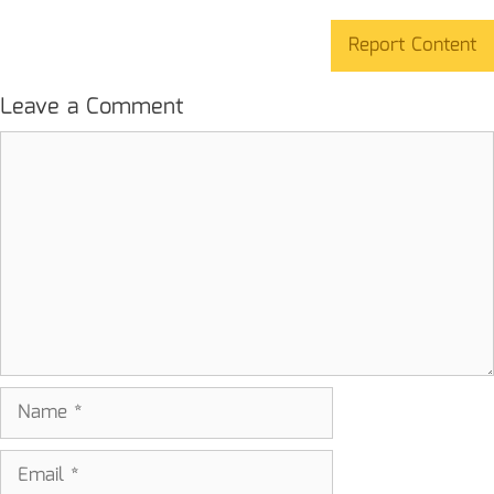
Report Content
Leave a Comment
Comment
Name
Email