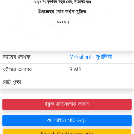
বইয়ের লেখক
Mrinalinni - মৃণালিনী
বইয়ের আকার
3 MB
মোট পৃষ্ঠা
ইবুক ডাউনলোড করুন
অনলাইনে পড়ে দেখুন