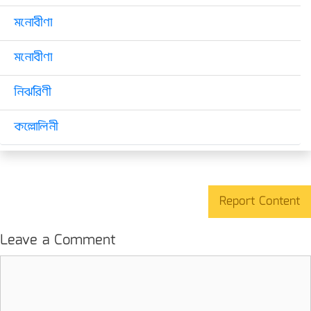
মনোবীণা
মনোবীণা
নির্ঝরিণী
কল্লোলিনী
Report Content
Leave a Comment
Comment