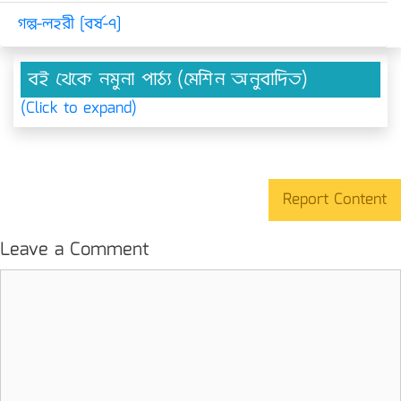
গল্প-লহরী [বর্ষ-৭]
বই থেকে নমুনা পাঠ্য (মেশিন অনুবাদিত)
(Click to expand)
Report Content
Leave a Comment
Comment