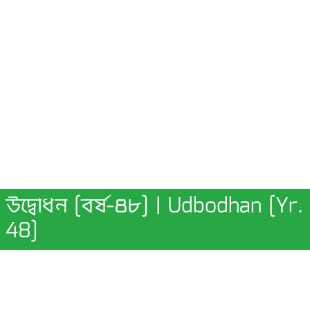
উদ্বোধন [বর্ষ-৪৮] | Udbodhan [Yr.
48]