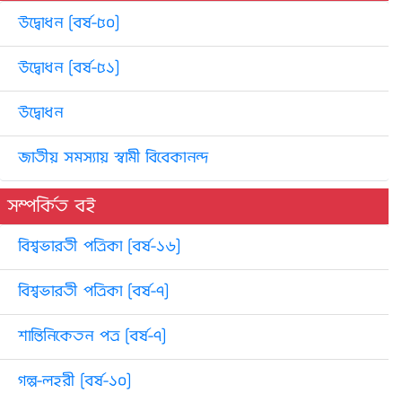
উদ্বোধন [বর্ষ-৫০]
উদ্বোধন [বর্ষ-৫১]
উদ্বোধন
জাতীয় সমস্যায় স্বামী বিবেকানন্দ
সম্পর্কিত বই
বিশ্বভারতী পত্রিকা [বর্ষ-১৬]
বিশ্বভারতী পত্রিকা [বর্ষ-৭]
শান্তিনিকেতন পত্র [বর্ষ-৭]
গল্প-লহরী [বর্ষ-১০]