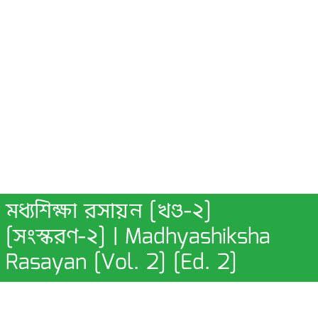
মধ্যশিক্ষা রসায়ন [খণ্ড-২]
[সংস্করণ-২] | Madhyashiksha
Rasayan [Vol. 2] [Ed. 2]