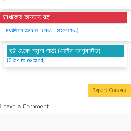
লেখকের অন্যান্য বই
মধ্যশিক্ষা রসায়ন [খণ্ড-১] [সংস্করণ-১]
বই থেকে নমুনা পাঠ্য (মেশিন অনুবাদিত)
(Click to expand)
Report Content
Leave a Comment
Comment