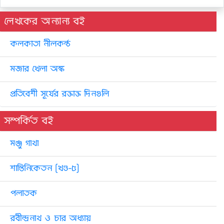
লেখকের অন্যান্য বই
কলকাতা নীলকন্ঠ
মজার খেলা অঙ্ক
প্রতিবেশী সূর্যের রক্তাক্ত দিনগুলি
সম্পর্কিত বই
মঞ্জু গাথা
শান্তিনিকেতন [খণ্ড-৫]
পলাতক
রবীন্দ্রনাথ ও চার অধ্যায়